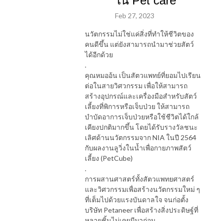
ใน Pet care
Feb 27, 2023
นวัตกรรมไม่ใช่แค่สิ่งที่ทำให้ชีวิตของ
คนดีขึ้น แต่ยังสามารถนำมาช่วยสัตว์
ได้อีกด้วย
.
คุณหมออ้น เป็นสัตวแพทย์ที่ยอมไปเรียน
ต่อในสายวิศวกรรม เพื่อให้สามารถ
สร้างอุปกรณ์และเครื่องมือสำหรับสัตว์
เลี้ยงที่พิการหรือเจ็บป่วย ให้สามารถ
บำบัดอาการเจ็บป่วยหรือใช้ชีวิตได้ใกล้
เคียงปกติมากขึ้น โดยได้รับรางวัลชนะ
เลิศด้านนวัตกรรมจาก NIA ในปี 2564
กับผลงานลูวิ่งในน้ำเพื่อกายภาพสัตว์
เลี้ยง (PetCube)
.
การผสานศาสตร์ทั้งสัตวแพทยศาสตร์
และวิศวกรรมเพื่อสร้างนวัตกรรมใหม่ ๆ
ที่เต็มไปด้วยแรงบันดาลใจ จนก่อตั้ง
บริษัท Petaneer เพื่อสร้างสิ่งประดิษฐ์ที่
หลายชิ้นไม่เคยมีมาก่อน