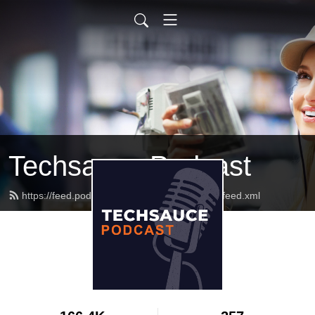
Techsauce Podcast
https://feed.podbean.com/techsaucepodcast/feed.xml