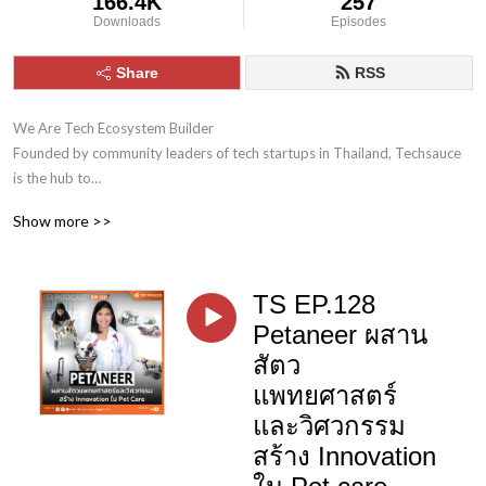
166.4K
257
Downloads
Episodes
Share
RSS
We Are Tech Ecosystem Builder

Founded by community leaders of tech startups in Thailand, Techsauce 
is the hub to

connect startups in various parts of the world through collaboration 
Show more >>
networks.
TS EP.128
Petaneer ผสาน
สัตว
แพทยศาสตร์
และวิศวกรรม
สร้าง Innovation