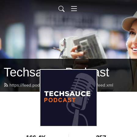
Techsauce Podcast
https://feed.podbean.com/techsaucepodcast/feed.xml