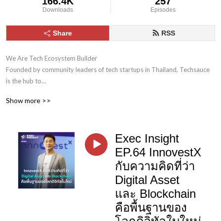
166.4K
257
Downloads
Episodes
Share
RSS
We Are Tech Ecosystem Builder

Founded by community leaders of tech startups in Thailand, Techsauce 
is the hub to

connect startups in various parts of the world through collaboration 
Show more >>
networks.
Exec Insight
EP.64 InnovestX
กับความคิดที่ว่า
Digital Asset
และ Blockchain
คือพื้นฐานของ