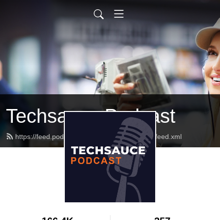
Techsauce Podcast
https://feed.podbean.com/techsaucepodcast/feed.xml