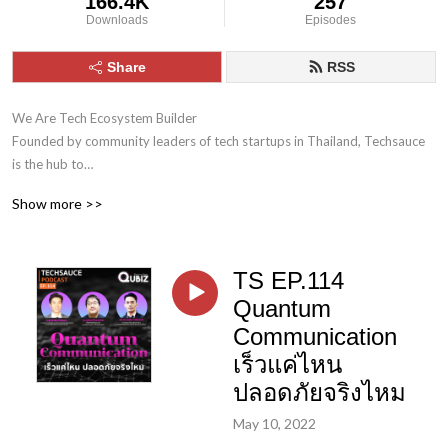
166.4K
257
Downloads
Episodes
Share
RSS
We Are Tech Ecosystem Builder

Founded by community leaders of tech startups in Thailand, Techsauce 
is the hub to

connect startups in various parts of the world through collaboration 
Show more >>
networks.
TS EP.114
Quantum
Communication
เร็วแค่ไหน
ปลอดภัยจริงไหม
May 10, 2022