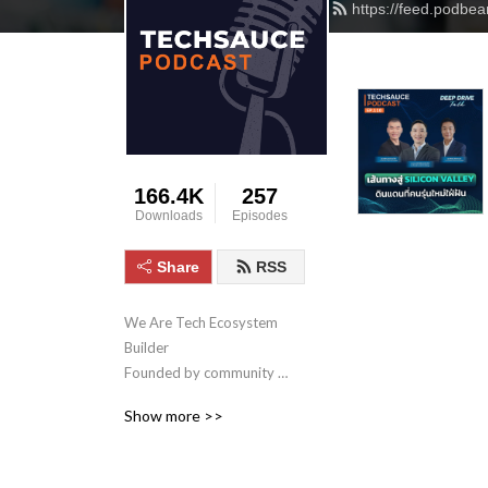
https://feed.podbe
166.4K
257
Downloads
Episodes
Share
RSS
We Are Tech Ecosystem 
Builder

Founded by community 
leaders of tech startups in 
Show more >>
Thailand, Techsauce is the 
hub to

connect startups in various 