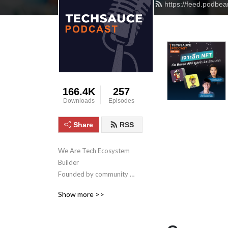
https://feed.podbe
166.4K
257
Downloads
Episodes
Share
RSS
We Are Tech Ecosystem 
Builder

Founded by community 
leaders of tech startups in 
Show more >>
Thailand, Techsauce is the 
hub to

connect startups in various 