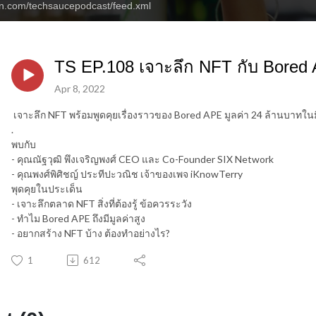
an.com/techsaucepodcast/feed.xml
TS EP.108 เจาะลึก NFT กับ Bored 
Apr 8, 2022
เจาะลึก NFT พร้อมพูดคุยเรื่องราวของ Bored APE มูลค่า 24 ล้านบาทในม
.
พบกับ
- คุณณัฐวุฒิ พึงเจริญพงศ์ CEO และ Co-Founder SIX Network
- คุณพงศ์พิศิชญ์ ประทีปะวณิช เจ้าของเพจ iKnowTerry
พุดคุยในประเด็น
- เจาะลึกตลาด NFT สิ่งที่ต้องรู้ ข้อควรระวัง
- ทำไม Bored APE ถึงมีมูลค่าสูง
- อยากสร้าง NFT บ้าง ต้องทำอย่างไร?
1
612