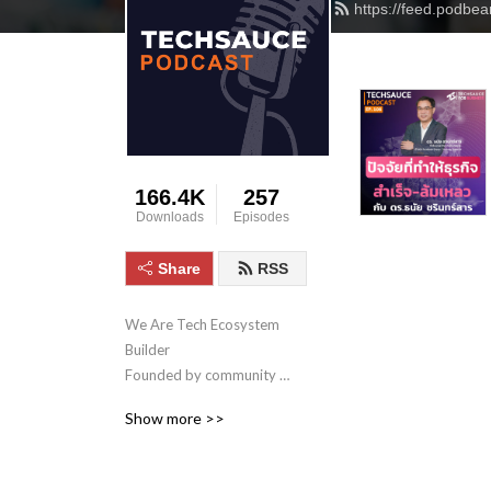
https://feed.podbe
166.4K
257
Downloads
Episodes
Share
RSS
We Are Tech Ecosystem 
Builder

Founded by community 
leaders of tech startups in 
Show more >>
Thailand, Techsauce is the 
hub to

connect startups in various 